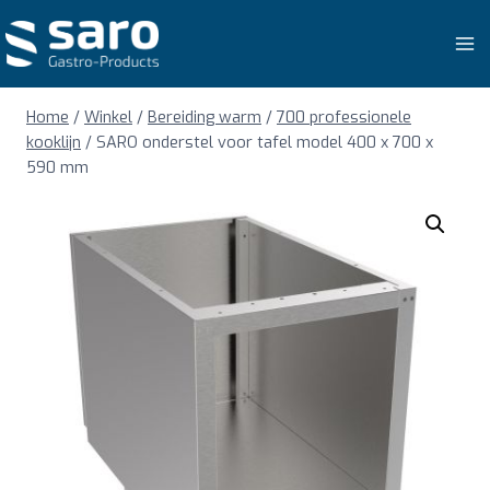
Doorgaan
naar
inhoud
Home
/
Winkel
/
Bereiding warm
/
700 professionele
kooklijn
/
SARO onderstel voor tafel model 400 x 700 x
590 mm