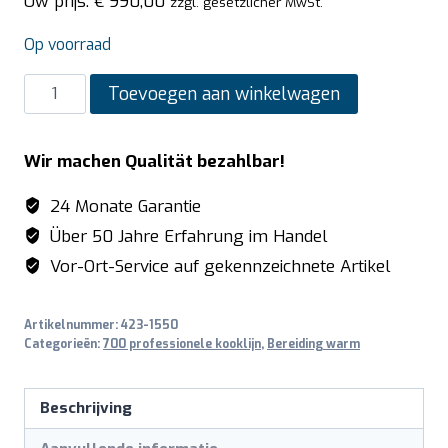
Uw prijs:
€
990,00
zzgl. gesetzlicher MwSt.
Op voorraad
SARO
Toevoegen aan winkelwagen
onderstel
voor
Wir machen Qualität bezahlbar!
tafel
model
24 Monate Garantie
400
Über 50 Jahre Erfahrung im Handel
x
Vor-Ort-Service auf gekennzeichnete Artikel
700
x
Artikelnummer:
423-1550
590
Categorieën:
700 professionele kooklijn
,
Bereiding warm
mm
aantal
Beschrijving