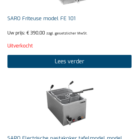
SARO Friteuse model FE 101
Uw prijs:
€
390,00
zzgl. gesetzlicher MwSt.
Uitverkocht
Lees verder
SARO Electrische pastakoker tafelmodel model