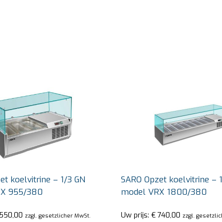
t koelvitrine – 1/3 GN
SARO Opzet koelvitrine – 
X 955/380
model VRX 1800/380
550,00
Uw prijs:
€
740,00
zzgl. gesetzlicher MwSt.
zzgl. gesetzli