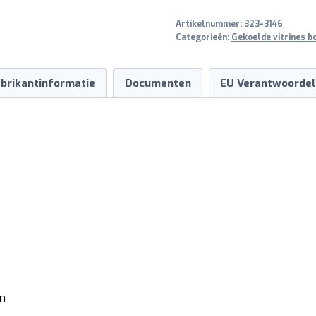
model
Artikelnummer:
323-3146
VRX
Categorieën:
Gekoelde vitrines b
1800
S/S
brikantinformatie
Documenten
EU Verantwoordel
aantal
m