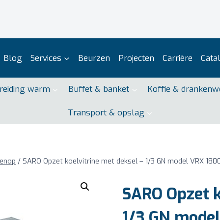
Blog
Services
Beurzen
Projecten
Carrière
Cata
reiding warm
Buffet & banket
Koffie & drankenw
Transport & opslag
venop
/
SARO Opzet koelvitrine met deksel – 1/3 GN model VRX 180
SARO Opzet k
1/3 GN model