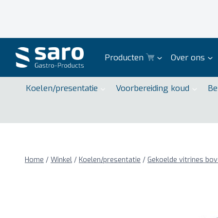
Doorgaan
naar
inhoud
Producten
Over ons
Koelen/presentatie
Voorbereiding koud
Be
Home
/
Winkel
/
Koelen/presentatie
/
Gekoelde vitrines bo