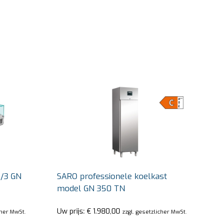
1/3 GN
SARO professionele koelkast
model GN 350 TN
Uw prijs:
€
1.980,00
cher MwSt.
zzgl. gesetzlicher MwSt.