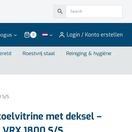
Login / Konto erstellen
logus
0
ereld
Roestvrij staal
Reiniging & hygiëne
0 S/S
oelvitrine met deksel –
 VRX 1800 S/S