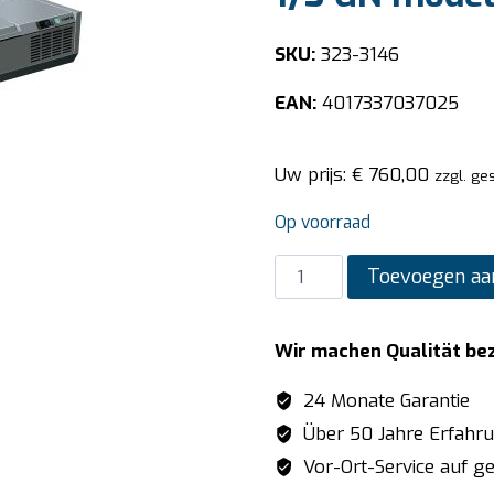
SKU:
323-3146
EAN:
4017337037025
Uw prijs:
€
760,00
zzgl. ge
Op voorraad
SARO
Toevoegen aa
Opzet
koelvitrine
Wir machen Qualität be
met
deksel
24 Monate Garantie
-
Über 50 Jahre Erfahr
1/3
Vor-Ort-Service auf ge
GN