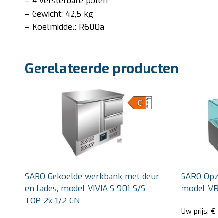
– 4 verstelbare poten
– Gewicht: 42,5 kg
– Koelmiddel: R600a
Gerelateerde producten
SARO Gekoelde werkbank met deur
SARO Opze
en lades, model VIVIA S 901 S/S
model VR
TOP 2x 1/2 GN
Uw prijs:
€