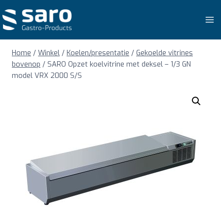
Doorgaan
naar
inhoud
Home
/
Winkel
/
Koelen/presentatie
/
Gekoelde vitrines
bovenop
/
SARO Opzet koelvitrine met deksel – 1/3 GN
model VRX 2000 S/S