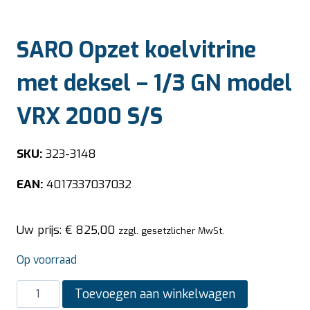
SARO Opzet koelvitrine
met deksel – 1/3 GN model
VRX 2000 S/S
SKU:
323-3148
EAN:
4017337037032
Uw prijs:
€
825,00
zzgl. gesetzlicher MwSt.
Op voorraad
SARO
Toevoegen aan winkelwagen
Opzet