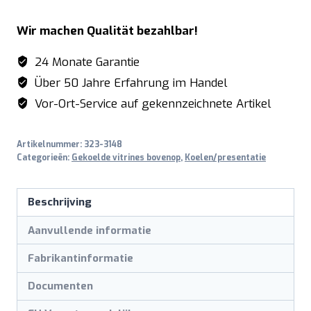
koelvitrine
Wir machen Qualität bezahlbar!
met
deksel
24 Monate Garantie
-
Über 50 Jahre Erfahrung im Handel
1/3
Vor-Ort-Service auf gekennzeichnete Artikel
GN
model
Artikelnummer:
323-3148
VRX
Categorieën:
Gekoelde vitrines bovenop
,
Koelen/presentatie
2000
S/S
Beschrijving
aantal
Aanvullende informatie
Fabrikantinformatie
Documenten