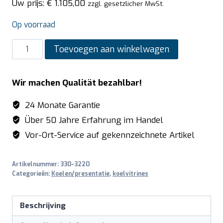
Uw prijs:
€
1.105,00
zzgl. gesetzlicher MwSt.
Op voorraad
SARO
Toevoegen aan winkelwagen
Opzetkoeling
met
Wir machen Qualität bezahlbar!
schuifdeuren
voor
24 Monate Garantie
en
Über 50 Jahre Erfahrung im Handel
achter
Vor-Ort-Service auf gekennzeichnete Artikel
model
SELF
Artikelnummer:
330-3220
165K
Categorieën:
Koelen/presentatie
,
koelvitrines
aantal
Beschrijving