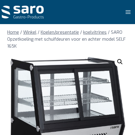
Doorgaan
naar
inhoud
Home
/
Winkel
/
Koelen/presentatie
/
koelvitrines
/
SARO
Opzetkoeling met schuifdeuren voor en achter model SELF
165K