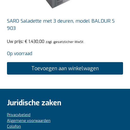
SARO Saladette met 3 deuren, model BALDUR S
903
Uw prijs:
€
1.430,00
zzgl. gesetzlicher MwSt.
Op voorraad
Toevoegen aan winkelwagen
Juridische zaken
Privacybeleid
Algemene voorwaarden
Colofon