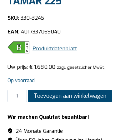
TAMAR 225
SKU:
330-3245
EAN:
4017337069040
Produktdatenblatt
Uw prijs:
€
1.680,00
zzgl. gesetzlicher MwSt.
Op voorraad
SARO
Toevoegen aan winkelwagen
Opzetkoeling
model
Wir machen Qualität bezahlbar!
TAMAR
225
24 Monate Garantie
aantal