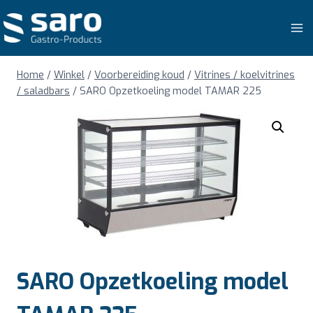
Doorgaan
naar
inhoud
Home
/
Winkel
/
Voorbereiding koud
/
Vitrines / koelvitrines
/ saladbars
/
SARO Opzetkoeling model TAMAR 225
SARO Opzetkoeling model