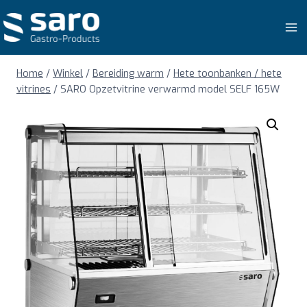
Doorgaan
naar
inhoud
Home
/
Winkel
/
Bereiding warm
/
Hete toonbanken / hete
vitrines
/
SARO Opzetvitrine verwarmd model SELF 165W