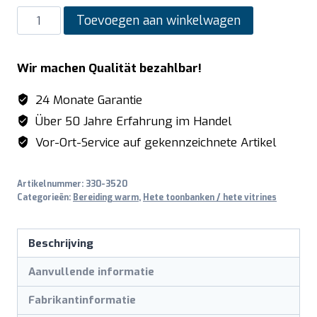
SARO
Toevoegen aan winkelwagen
Opzetvitrine
verwarmd
Wir machen Qualität bezahlbar!
model
SELF
24 Monate Garantie
165W
Über 50 Jahre Erfahrung im Handel
aantal
Vor-Ort-Service auf gekennzeichnete Artikel
Artikelnummer:
330-3520
Categorieën:
Bereiding warm
,
Hete toonbanken / hete vitrines
Beschrijving
Aanvullende informatie
Fabrikantinformatie