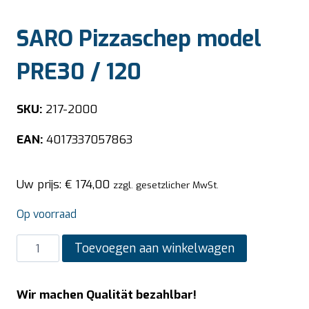
SARO Pizzaschep model
PRE30 / 120
SKU:
217-2000
EAN:
4017337057863
Uw prijs:
€
174,00
zzgl. gesetzlicher MwSt.
Op voorraad
SARO
Toevoegen aan winkelwagen
Pizzaschep
model
Wir machen Qualität bezahlbar!
PRE30