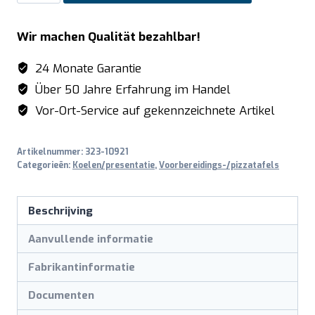
Pizzawerkbank
model
Wir machen Qualität bezahlbar!
MARGA
PZ
24 Monate Garantie
2610
Über 50 Jahre Erfahrung im Handel
TN
Vor-Ort-Service auf gekennzeichnete Artikel
aantal
Artikelnummer:
323-10921
Categorieën:
Koelen/presentatie
,
Voorbereidings-/pizzatafels
Beschrijving
Aanvullende informatie
Fabrikantinformatie
Documenten