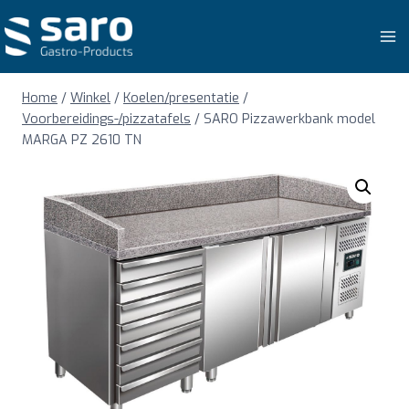
Doorgaan
naar
inhoud
Home
/
Winkel
/
Koelen/presentatie
/
Voorbereidings-/pizzatafels
/
SARO Pizzawerkbank model
MARGA PZ 2610 TN