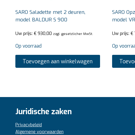
SARO Saladette met 2 deuren,
SARO Opze
model BALDUR S 900
model V
Uw prijs:
€
930,00
Uw prijs:
€
zzgl. gesetzlicher MwSt.
Op voorraad
Op voorra
Toevoegen aan winkelwagen
Toevo
Juridische zaken
Privacybeleid
Algemene voorwaarden