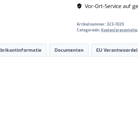
1400
Vor-Ort-Service auf ge
TN
aantal
Artikelnummer:
323-1025
Categorieën:
Koelen/presentatie
brikantinformatie
Documenten
EU Verantwoordel