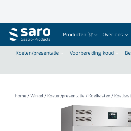
Doorgaan
naar
inhoud
Producten
Over ons
Koelen/presentatie
Voorbereiding koud
Be
Home
/
Winkel
/
Koelen/presentatie
/
Koelkasten / Koelkas