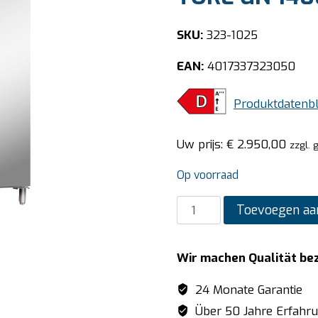
SKU:
323-1025
EAN:
4017337323050
Produktdatenbl
Uw prijs:
€
2.950,00
zzgl. 
Op voorraad
SARO
Toevoegen aa
professionele
koelkast
Wir machen Qualität be
model
TORE
24 Monate Garantie
GN
Über 50 Jahre Erfahr