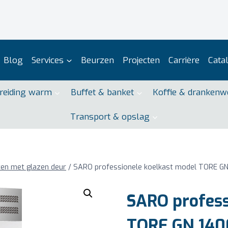
Blog
Services
Beurzen
Projecten
Carrière
Cata
reiding warm
Buffet & banket
Koffie & drankenw
Transport & opslag
ten met glazen deur
/
SARO professionele koelkast model TORE G
SARO profess
TORE GN 140