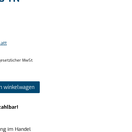
att
gesetzlicher MwSt.
n winkelwagen
zahlbar!
ung im Handel