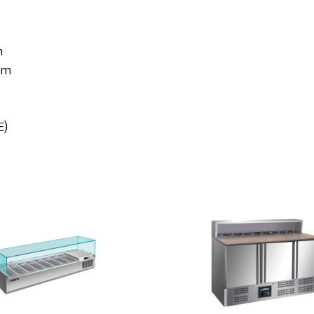
m
mm
E)