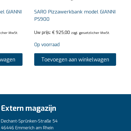
el GIANNI
SARO Pizzawerkbank model GIANNI
PS900
Uw prijs:
€
925,00
licher MwSt.
zzgl. gesetzlicher MwSt.
Op voorraad
lwagen
Toevoegen aan winkelwagen
Extern magazijn
Dechant-Sprünken-Straße 54
46446 Emmerich am Rhein