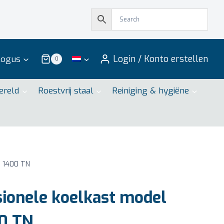
Login / Konto erstellen
logus
0
ereld
Roestvrij staal
Reiniging & hygiëne
N 1400 TN
ionele koelkast model
0 TN