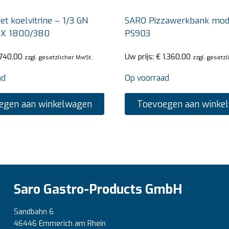
t koelvitrine – 1/3 GN
SARO Pizzawerkbank mod
RX 1800/380
PS903
740,00
Uw prijs:
€
1.360,00
zzgl. gesetzlicher MwSt.
zzgl. gesetz
ad
Op voorraad
egen aan winkelwagen
Toevoegen aan winke
Saro Gastro-Products GmbH
Sandbahn 6
46446 Emmerich am Rhein