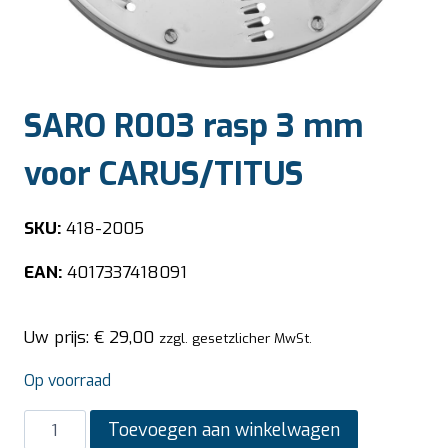
SARO R003 rasp 3 mm
voor CARUS/TITUS
SKU:
418-2005
EAN:
4017337418091
Uw prijs:
€
29,00
zzgl. gesetzlicher MwSt.
Op voorraad
SARO
Toevoegen aan winkelwagen