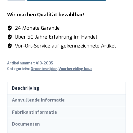
R003
rasp
Wir machen Qualität bezahlbar!
3
mm
24 Monate Garantie
voor
Über 50 Jahre Erfahrung im Handel
CARUS/TITUS
Vor-Ort-Service auf gekennzeichnete Artikel
aantal
Artikelnummer:
418-2005
Categorieën:
Groentesnijder
,
Voorbereiding koud
Beschrijving
Aanvullende informatie
Fabrikantinformatie
Documenten