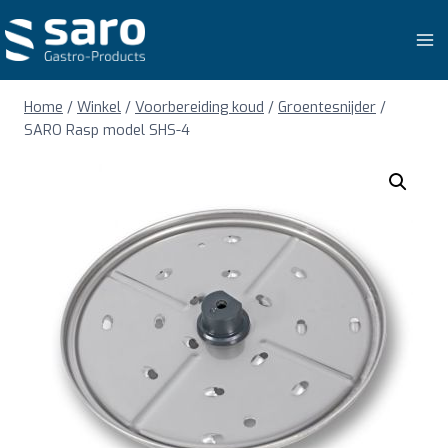
Doorgaan
naar
inhoud
Home
/
Winkel
/
Voorbereiding koud
/
Groentesnijder
/
SARO Rasp model SHS-4