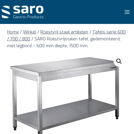
Doorgaan
naar
inhoud
Home
/
Winkel
/
Roestvrij staal artikelen
/
Tafels serie 600
/ 700 / 800
/
SARO Roestvrijstalen tafel, gedemonteerd,
met legbord – 600 mm diepte, 1500 mm