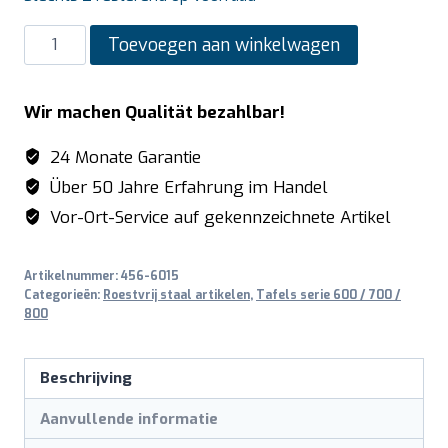
SARO
Toevoegen aan winkelwagen
Roestvrijstalen
tafel,
Wir machen Qualität bezahlbar!
gedemonteerd,
met
24 Monate Garantie
legbord
Über 50 Jahre Erfahrung im Handel
-
Vor-Ort-Service auf gekennzeichnete Artikel
600
mm
Artikelnummer:
456-6015
diepte,
Categorieën:
Roestvrij staal artikelen
,
Tafels serie 600 / 700 /
1500
800
mm
aantal
Beschrijving
Aanvullende informatie