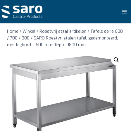
Doorgaan
naar
inhoud
Home
/
Winkel
/
Roestvrij staal artikelen
/
Tafels serie 600
/ 700 / 800
/
SARO Roestvrijstalen tafel, gedemonteerd,
met legbord – 600 mm diepte, 1800 mm