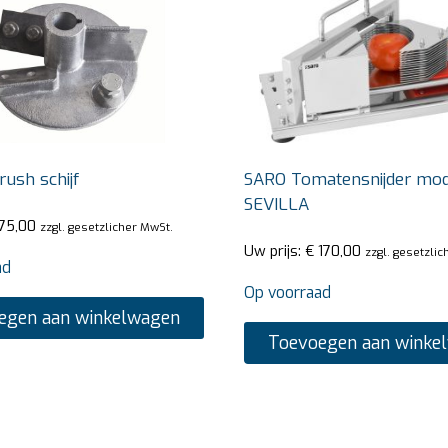
rush schijf
SARO Tomatensnijder mo
SEVILLA
75,00
zzgl. gesetzlicher MwSt.
Uw prijs:
€
170,00
zzgl. gesetzli
ad
Op voorraad
egen aan winkelwagen
Toevoegen aan winke