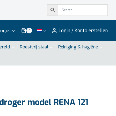
Login / Konto erstellen
logus
0
ereld
Roestvrij staal
Reiniging & hygiëne
droger model RENA 121