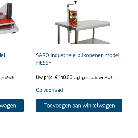
del
SARO Industriele blikopener model
HESSY
Uw prijs:
€
140,00
cher MwSt.
zzgl. gesetzlicher MwSt.
Op voorraad
lwagen
Toevoegen aan winkelwagen