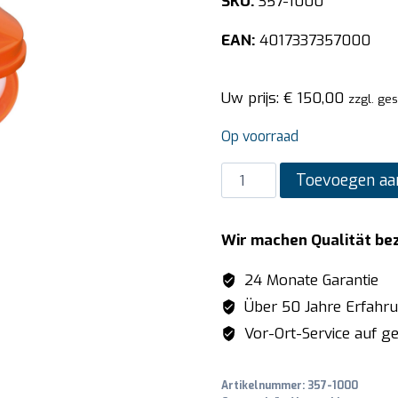
SKU:
357-1000
EAN:
4017337357000
Uw prijs:
€
150,00
zzgl. ge
Op voorraad
SARO
Toevoegen aa
Salade
droger
Wir machen Qualität be
model
RENA
24 Monate Garantie
121
Über 50 Jahre Erfahr
aantal
Vor-Ort-Service auf ge
Artikelnummer:
357-1000