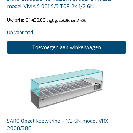
model VIVIA S 901 S/S TOP 2x 1/2 GN
Uw prijs:
€
1.430,00
zzgl. gesetzlicher MwSt.
Op voorraad
Toevoegen aan winkelwagen
SARO Opzet koelvitrine – 1/3 GN model VRX
2000/380