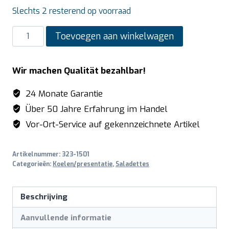
Slechts 2 resterend op voorraad
SARO
Toevoegen aan winkelwagen
Saladette
met
Wir machen Qualität bezahlbar!
1
deut,
24 Monate Garantie
model
Über 50 Jahre Erfahrung im Handel
BALDUR
Vor-Ort-Service auf gekennzeichnete Artikel
S
400
Artikelnummer:
323-1501
aantal
Categorieën:
Koelen/presentatie
,
Saladettes
Beschrijving
Aanvullende informatie