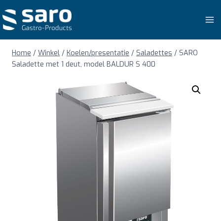
Doorgaan
naar
inhoud
Home
/
Winkel
/
Koelen/presentatie
/
Saladettes
/
SARO
Saladette met 1 deut, model BALDUR S 400