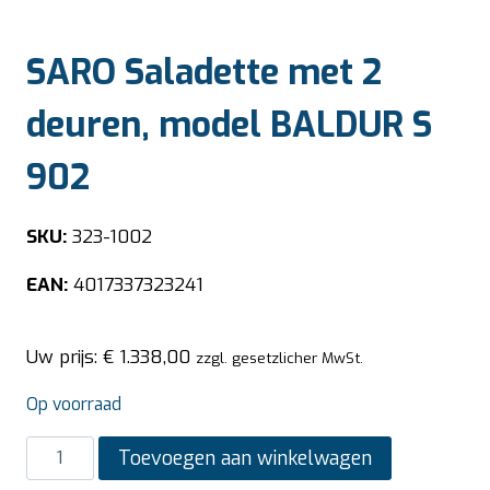
SARO Saladette met 2
deuren, model BALDUR S
902
SKU:
323-1002
EAN:
4017337323241
Uw prijs:
€
1.338,00
zzgl. gesetzlicher MwSt.
Op voorraad
SARO
Toevoegen aan winkelwagen
Saladette