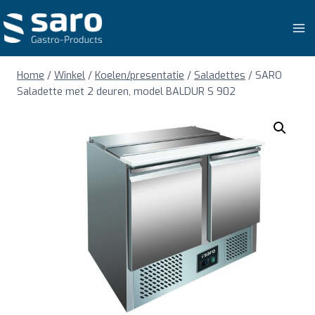
Doorgaan
naar
inhoud
Home
/
Winkel
/
Koelen/presentatie
/
Saladettes
/
SARO
Saladette met 2 deuren, model BALDUR S 902