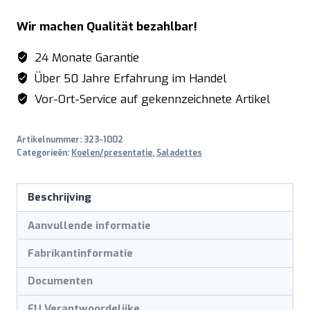
met
Wir machen Qualität bezahlbar!
2
deuren,
24 Monate Garantie
model
Über 50 Jahre Erfahrung im Handel
BALDUR
Vor-Ort-Service auf gekennzeichnete Artikel
S
902
Artikelnummer:
323-1002
aantal
Categorieën:
Koelen/presentatie
,
Saladettes
Beschrijving
Aanvullende informatie
Fabrikantinformatie
Documenten
EU Verantwoordelijke