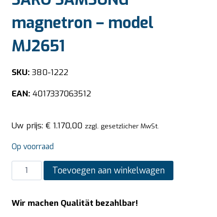
magnetron – model
MJ2651
SKU:
380-1222
EAN:
4017337063512
Uw prijs:
€
1.170,00
zzgl. gesetzlicher MwSt.
Op voorraad
SARO
Toevoegen aan winkelwagen
SAMSUNG
magnetron
Wir machen Qualität bezahlbar!
-