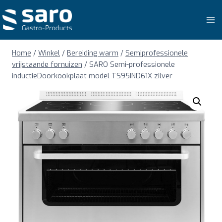
Doorgaan
naar
inhoud
Home
/
Winkel
/
Bereiding warm
/
Semiprofessionele
vrijstaande fornuizen
/
SARO Semi-professionele
inductieDoorkookplaat model TS95IND61X zilver