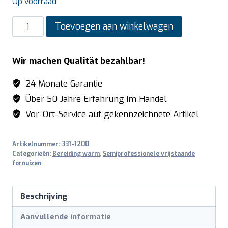
Op voorraad
SARO
Toevoegen aan winkelwagen
Semi-
professionele
Wir machen Qualität bezahlbar!
inductieDoorkookplaat
model
24 Monate Garantie
TS95IND61X
Über 50 Jahre Erfahrung im Handel
zilver
Vor-Ort-Service auf gekennzeichnete Artikel
aantal
Artikelnummer:
331-1200
Categorieën:
Bereiding warm
,
Semiprofessionele vrijstaande
fornuizen
Beschrijving
Aanvullende informatie