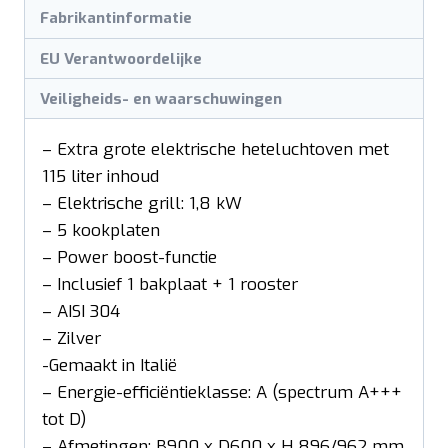
Fabrikantinformatie
EU Verantwoordelijke
Veiligheids- en waarschuwingen
– Extra grote elektrische heteluchtoven met
115 liter inhoud
– Elektrische grill: 1,8 kW
– 5 kookplaten
– Power boost-functie
– Inclusief 1 bakplaat + 1 rooster
– AISI 304
– Zilver
-Gemaakt in Italië
– Energie-efficiëntieklasse: A (spectrum A+++
tot D)
– Afmetingen: B900 x D600 x H 896/962 mm