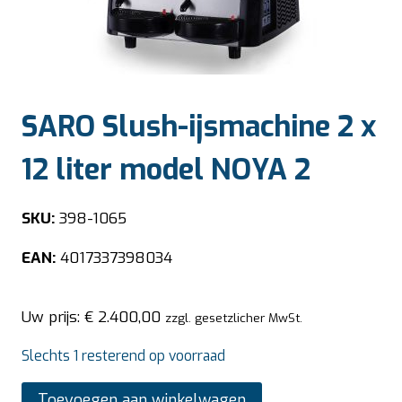
SARO Slush-ijsmachine 2 x
12 liter model NOYA 2
SKU:
398-1065
EAN:
4017337398034
Uw prijs:
€
2.400,00
zzgl. gesetzlicher MwSt.
Slechts 1 resterend op voorraad
SARO
Toevoegen aan winkelwagen