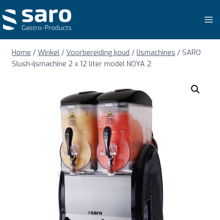
Doorgaan
naar
inhoud
Home
/
Winkel
/
Voorbereiding koud
/
IJsmachines
/
SARO
Slush-ijsmachine 2 x 12 liter model NOYA 2