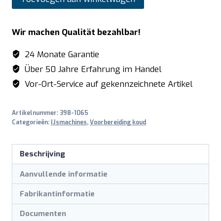
Slush-
ijsmachine
Wir machen Qualität bezahlbar!
2
x
24 Monate Garantie
12
Über 50 Jahre Erfahrung im Handel
liter
Vor-Ort-Service auf gekennzeichnete Artikel
model
NOYA
Artikelnummer:
398-1065
2
Categorieën:
IJsmachines
,
Voorbereiding koud
aantal
Beschrijving
Aanvullende informatie
Fabrikantinformatie
Documenten