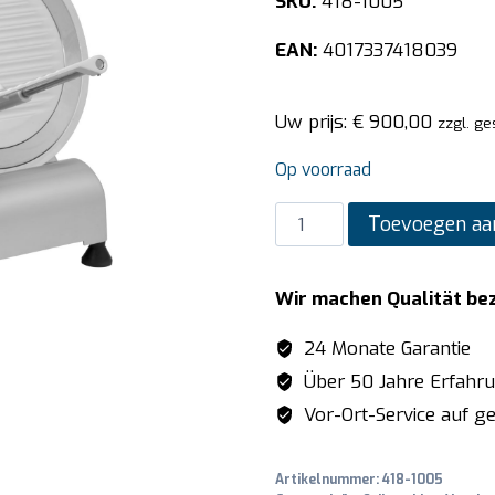
SKU:
418-1005
EAN:
4017337418039
Uw prijs:
€
900,00
zzgl. ge
Op voorraad
SARO
Toevoegen aa
Snijmachine
model
Wir machen Qualität be
AS300
aantal
24 Monate Garantie
Über 50 Jahre Erfahr
Vor-Ort-Service auf ge
Artikelnummer:
418-1005