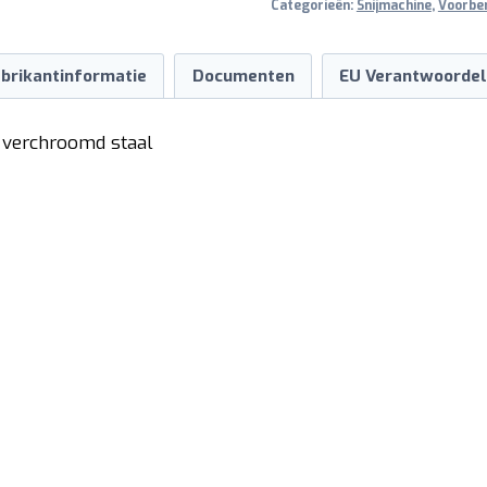
Categorieën:
Snijmachine
,
Voorber
brikantinformatie
Documenten
EU Verantwoordel
d, verchroomd staal