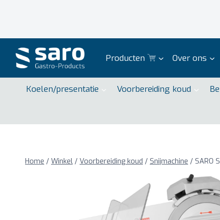
Doorgaan
naar
inhoud
Producten
Over ons
Koelen/presentatie
Voorbereiding koud
Be
Home
/
Winkel
/
Voorbereiding koud
/
Snijmachine
/
SARO S