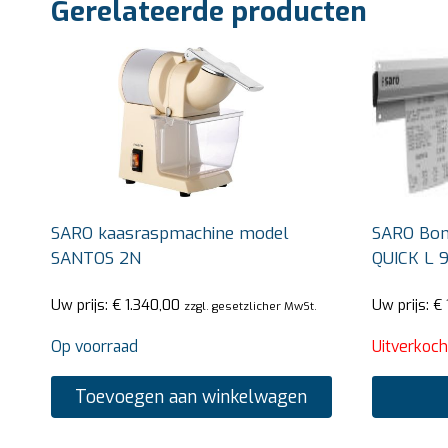
Gerelateerde producten
SARO kaasraspmachine model
SARO Bon
SANTOS 2N
QUICK L 
Uw prijs:
€
1.340,00
Uw prijs:
€
zzgl. gesetzlicher MwSt.
Op voorraad
Uitverkoch
Toevoegen aan winkelwagen