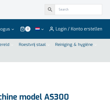
Login / Konto erstellen
logus
0
ereld
Roestvrij staal
Reiniging & hygiëne
chine model AS300