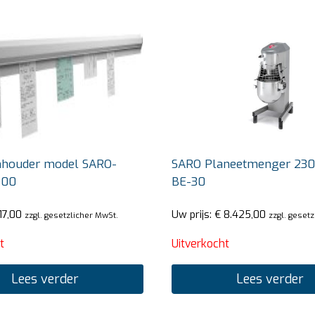
houder model SARO-
SARO Planeetmenger 230
900
BE-30
17,00
Uw prijs:
€
8.425,00
zzgl. gesetzlicher MwSt.
zzgl. geset
t
Uitverkocht
Lees verder
Lees verder