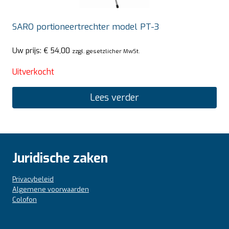
SARO portioneertrechter model PT-3
Uw prijs:
€
54,00
zzgl. gesetzlicher MwSt.
Uitverkocht
Lees verder
Juridische zaken
Privacybeleid
Algemene voorwaarden
Colofon