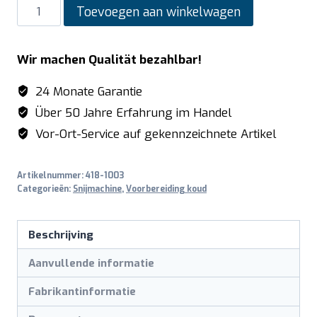
SARO
Toevoegen aan winkelwagen
Snijmachine
model
Wir machen Qualität bezahlbar!
LIVORNO
aantal
24 Monate Garantie
Über 50 Jahre Erfahrung im Handel
Vor-Ort-Service auf gekennzeichnete Artikel
Artikelnummer:
418-1003
Categorieën:
Snijmachine
,
Voorbereiding koud
Beschrijving
Aanvullende informatie
Fabrikantinformatie