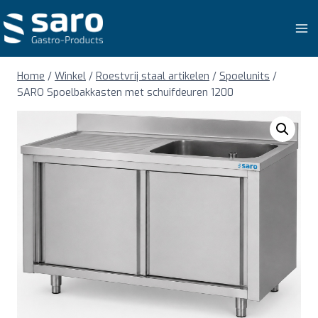
Doorgaan
naar
inhoud
Home
/
Winkel
/
Roestvrij staal artikelen
/
Spoelunits
/
SARO Spoelbakkasten met schuifdeuren 1200