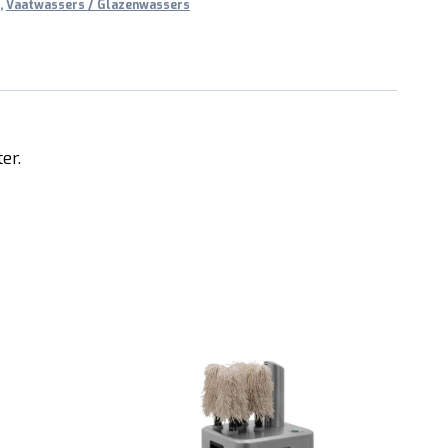
,
Vaatwassers / Glazenwassers
er.