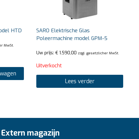
odel HTD
SARO Elektrische Glas
Poleermachine model GPM-5
her MwSt.
Uw prijs:
€
1.590,00
zzgl. gesetzlicher MwSt.
Uitverkocht
lwagen
Lees verder
Extern magazijn