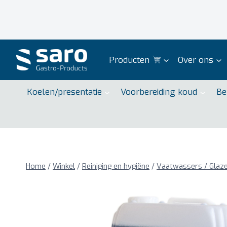
Doorgaan
naar
inhoud
Producten
Over ons
Koelen/presentatie
Voorbereiding koud
Be
Home
/
Winkel
/
Reiniging en hygiëne
/
Vaatwassers / Glaz