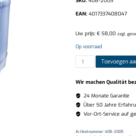
SKU:
408-2005
EAN:
4017337408047
Uw prijs:
€
58,00
zzgl. ges
Op voorraad
SARO
Toevoegen aa
Spoelmiddel
model
Wir machen Qualität be
PRO
200
24 Monate Garantie
aantal
Über 50 Jahre Erfahr
Vor-Ort-Service auf ge
Artikelnummer:
408-2005