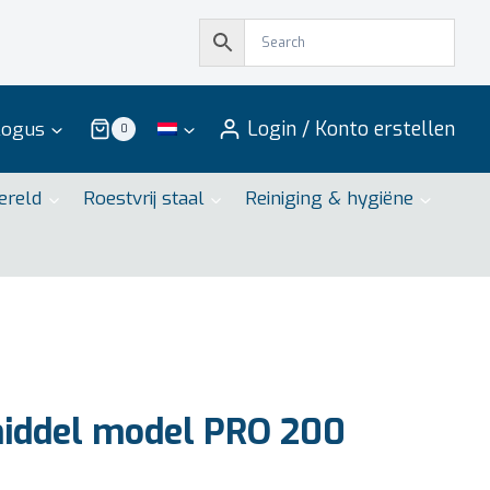
Login / Konto erstellen
logus
0
ereld
Roestvrij staal
Reiniging & hygiëne
iddel model PRO 200