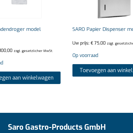
dendroger model
SARO Papier Dispenser m
Uw prijs:
€
75,00
zzgl. gesetzlic
100,00
zzgl. gesetzlicher MwSt.
Op voorraad
ad
Toevoegen aan winke
egen aan winkelwagen
Saro Gastro-Products GmbH