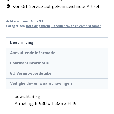
model
Vor-Ort-Service auf gekennzeichnete Artikel
MID
4
Artikelnummer:
455-2005
en
Categorieën:
Bereiding warm
,
Heteluchtoven en combisteamer
model
MID
Beschrijving
6
aantal
Aanvullende informatie
Fabrikantinformatie
EU Verantwoordelijke
Veiligheids- en waarschuwingen
– Gewicht: 3 kg
– Afmeting: B 530 x T 325 x H 15