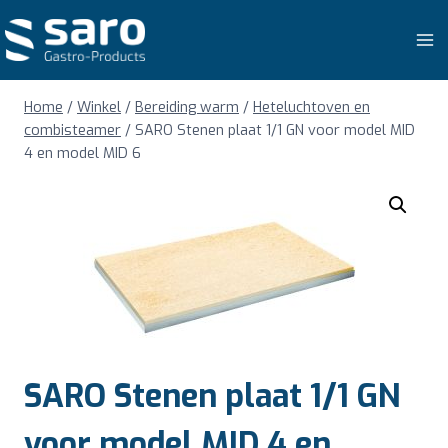
Doorgaan
naar
inhoud
Home
/
Winkel
/
Bereiding warm
/
Heteluchtoven en
combisteamer
/
SARO Stenen plaat 1/1 GN voor model MID
4 en model MID 6
SARO Stenen plaat 1/1 GN
voor model MID 4 en