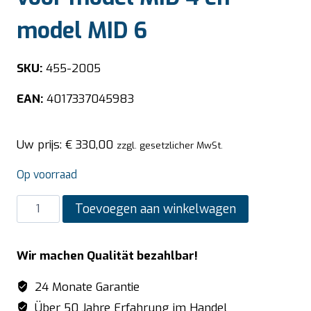
model MID 6
SKU:
455-2005
EAN:
4017337045983
Uw prijs:
€
330,00
zzgl. gesetzlicher MwSt.
Op voorraad
SARO
Toevoegen aan winkelwagen
Stenen
plaat
Wir machen Qualität bezahlbar!
1/1
GN
24 Monate Garantie
voor
Über 50 Jahre Erfahrung im Handel