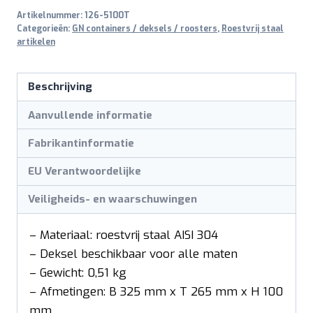
Artikelnummer:
126-5100T
mm
Categorieën:
GN containers / deksels / roosters
,
Roestvrij staal
aantal
artikelen
Beschrijving
Aanvullende informatie
Fabrikantinformatie
EU Verantwoordelijke
Veiligheids- en waarschuwingen
– Materiaal: roestvrij staal AISI 304
– Deksel beschikbaar voor alle maten
– Gewicht: 0,51 kg
– Afmetingen: B 325 mm x T 265 mm x H 100
mm