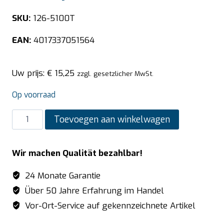
SKU:
126-5100T
EAN:
4017337051564
Uw prijs:
€
15,25
zzgl. gesetzlicher MwSt.
Op voorraad
SARO
Toevoegen aan winkelwagen
TOP
LINE
Wir machen Qualität bezahlbar!
GN-
bak
24 Monate Garantie
1/2
Über 50 Jahre Erfahrung im Handel
GN
Vor-Ort-Service auf gekennzeichnete Artikel
Diepte
100