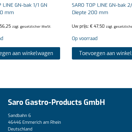
 LINE GN-bak 1/1 GN
SARO TOP LINE GN-bak 2
00 mm
Diepte 200 mm
56,25
Uw prijs:
€
47,50
zzgl. gesetzlicher MwSt.
zzgl. gesetzlich
ad
Op voorraad
egen aan winkelwagen
Toevoegen aan winke
Saro Gastro-Products GmbH
Sandbahn 6
46446 Emmerich am Rhein
Deutschland