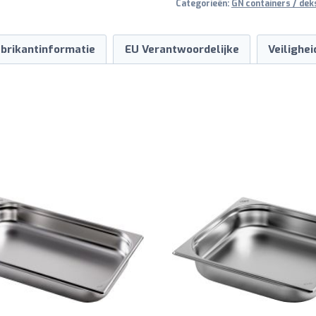
Categorieën:
GN containers / dek
brikantinformatie
EU Verantwoordelijke
Veilighe