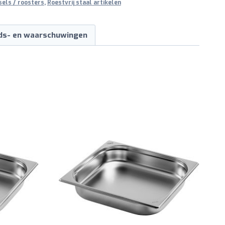
sels / roosters
,
Roestvrij staal artikelen
ids- en waarschuwingen