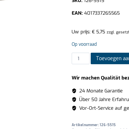
SKU:
126-5515
EAN:
4017337265565
Uw prijs:
€
5,75
zzgl. gesetz
Op voorraad
SARO
Toevoegen aa
Tussen
steg
Wir machen Qualität be
1/2
GN
24 Monate Garantie
aantal
Über 50 Jahre Erfahr
Vor-Ort-Service auf ge
Artikelnummer:
126-5515