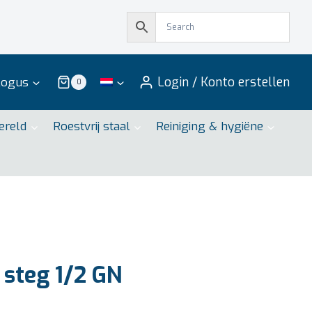
Login / Konto erstellen
logus
0
ereld
Roestvrij staal
Reiniging & hygiëne
steg 1/2 GN