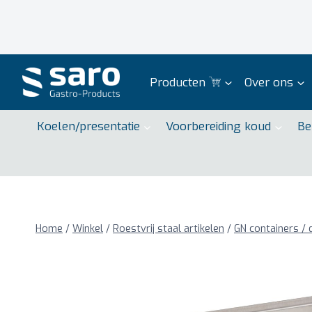
Doorgaan
naar
inhoud
Producten
Over ons
Koelen/presentatie
Voorbereiding koud
Be
Home
/
Winkel
/
Roestvrij staal artikelen
/
GN containers / 