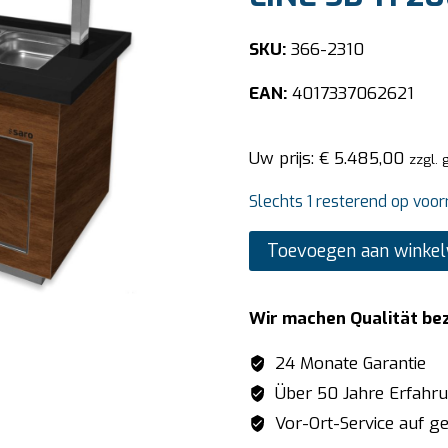
SKU:
366-2310
EAN:
4017337062621
Uw prijs:
€
5.485,00
zzgl. 
Slechts 1 resterend op voor
SARO
Toevoegen aan winke
Warm
buffet
Wir machen Qualität be
model
PREMIUM
24 Monate Garantie
LINE
Über 50 Jahre Erfahr
SB-
Vor-Ort-Service auf ge
H