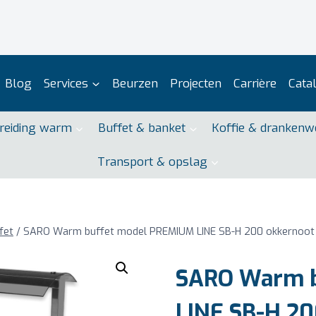
Blog
Services
Beurzen
Projecten
Carrière
Cata
reiding warm
Buffet & banket
Koffie & drankenw
Transport & opslag
fet
/
SARO Warm buffet model PREMIUM LINE SB-H 200 okkernoot
SARO Warm b
LINE SB-H 20