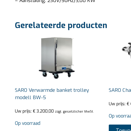
– Aansluiting: 230V/50Hz/3,00 KW
Gerelateerde producten
SARO Verwarmde banket trolley
SARO Cha
modell BW-5
Uw prijs:
€
Uw prijs:
€
3.200,00
zzgl. gesetzlicher MwSt.
Op voorra
Op voorraad
Toevo