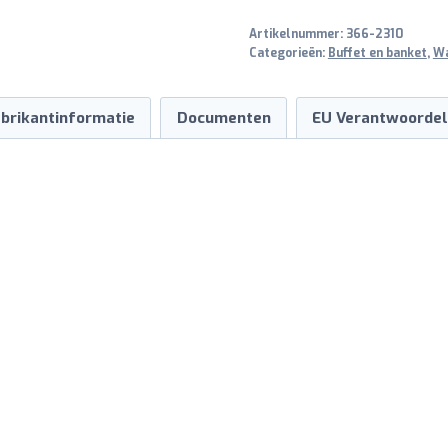
200
Artikelnummer:
366-2310
okkernoot
Categorieën:
Buffet en banket
,
Wa
aantal
brikantinformatie
Documenten
EU Verantwoordel