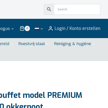
Login / Konto erstellen
logus
0
ereld
Roestvrij staal
Reiniging & hygiëne
uffet model PREMIUM
0 okkernoot