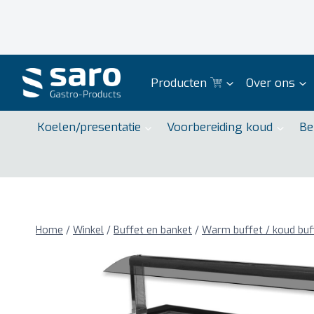
Doorgaan
naar
inhoud
Producten
Over ons
Koelen/presentatie
Voorbereiding koud
Be
Home
/
Winkel
/
Buffet en banket
/
Warm buffet / koud buf