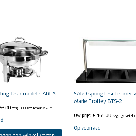
fing Dish model CARLA
SARO spuugbeschermer v
Marie Trolley BTS-2
63,00
zzgl. gesetzlicher MwSt.
Uw prijs:
€
465,00
zzgl. gesetzli
ad
Op voorraad
egen aan winkelwagen