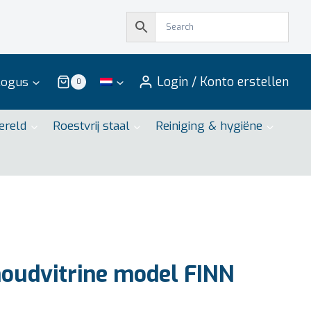
Login / Konto erstellen
logus
0
ereld
Roestvrij staal
Reiniging & hygiëne
udvitrine model FINN