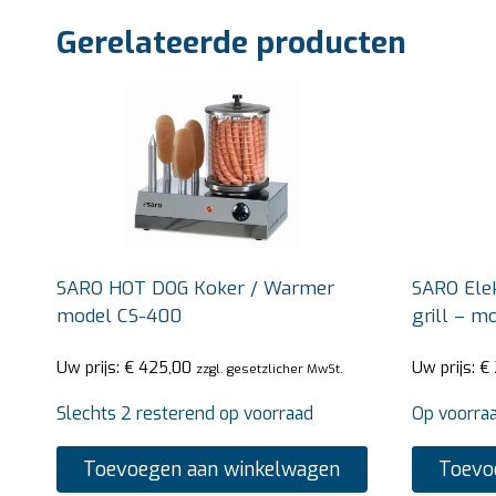
Gerelateerde producten
SARO HOT DOG Koker / Warmer
SARO Elek
model CS-400
grill – m
Uw prijs:
€
425,00
Uw prijs:
€
zzgl. gesetzlicher MwSt.
Slechts 2 resterend op voorraad
Op voorra
Toevoegen aan winkelwagen
Toevo