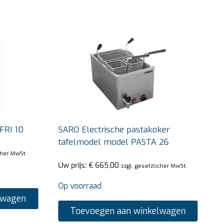
FRI 10
SARO Electrische pastakoker
tafelmodel model PASTA 26
cher MwSt.
Uw prijs:
€
665,00
zzgl. gesetzlicher MwSt.
Op voorraad
lwagen
Toevoegen aan winkelwagen