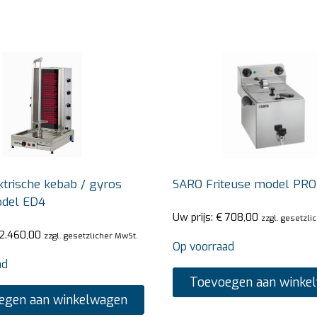
trische kebab / gyros
SARO Friteuse model PRO
odel ED4
Uw prijs:
€
708,00
zzgl. gesetzli
2.460,00
zzgl. gesetzlicher MwSt.
Op voorraad
ad
Toevoegen aan winke
egen aan winkelwagen