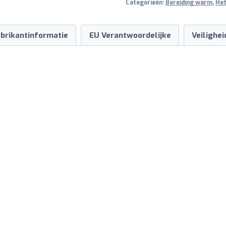
Categorieën:
Bereiding warm
,
Het
brikantinformatie
EU Verantwoordelijke
Veilighe