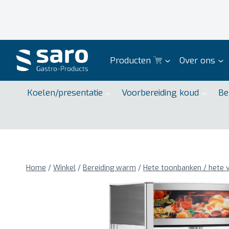
Doorgaan
naar
inhoud
Producten
Over ons
Koelen/presentatie
Voorbereiding koud
Be
Home
/
Winkel
/
Bereiding warm
/
Hete toonbanken / hete v