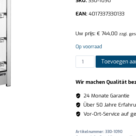
SKU:
330-1090
EAN:
4017337330133
Uw prijs:
€
744,00
zzgl. ge
Op voorraad
SARO
Toevoegen aa
Warmhoudvitrine
model
Wir machen Qualität be
FINN
aantal
24 Monate Garantie
Über 50 Jahre Erfahr
Vor-Ort-Service auf ge
Artikelnummer:
330-1090