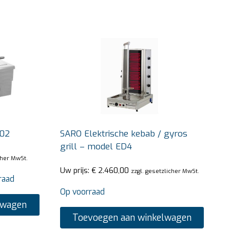
102
SARO Elektrische kebab / gyros
grill – model ED4
cher MwSt.
Uw prijs:
€
2.460,00
zzgl. gesetzlicher MwSt.
raad
Op voorraad
lwagen
Toevoegen aan winkelwagen