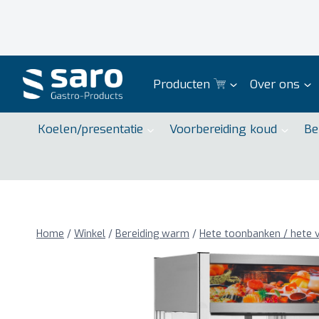
Doorgaan
naar
inhoud
Producten
Over ons
Koelen/presentatie
Voorbereiding koud
Be
Home
/
Winkel
/
Bereiding warm
/
Hete toonbanken / hete v