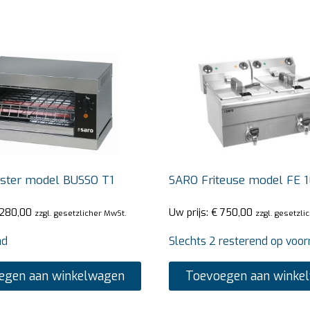
ster model BUSSO T1
SARO Friteuse model FE 
280,00
Uw prijs:
€
750,00
zzgl. gesetzlicher MwSt.
zzgl. gesetzli
ad
Slechts 2 resterend op voor
egen aan winkelwagen
Toevoegen aan winke