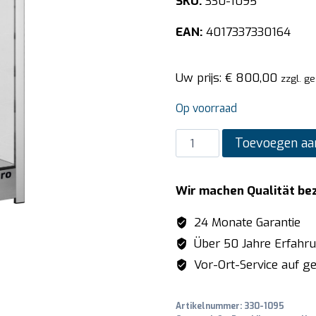
SKU:
330-1095
EAN:
4017337330164
Uw prijs:
€
800,00
zzgl. g
Op voorraad
SARO
Toevoegen aa
Warmhoudvitrine
model
Wir machen Qualität be
NIKLAS
aantal
24 Monate Garantie
Über 50 Jahre Erfahr
Vor-Ort-Service auf ge
Artikelnummer:
330-1095