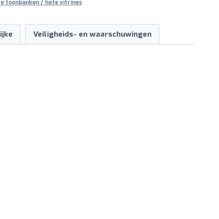
e toonbanken / hete vitrines
ijke
Veiligheids- en waarschuwingen