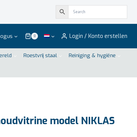
Login / Konto erstellen
logus
0
ereld
Roestvrij staal
Reiniging & hygiëne
udvitrine model NIKLAS