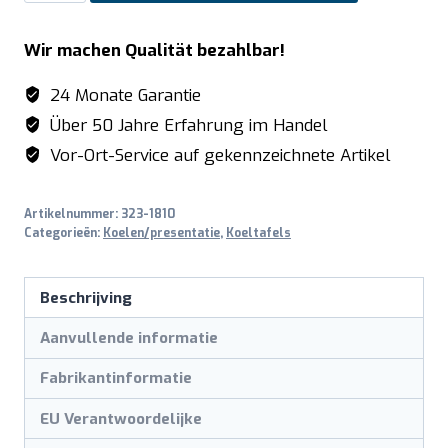
koelwerkbank,
4
Wir machen Qualität bezahlbar!
deuren,
model
24 Monate Garantie
SNACK
Über 50 Jahre Erfahrung im Handel
4100
Vor-Ort-Service auf gekennzeichnete Artikel
TN
aantal
Artikelnummer:
323-1810
Categorieën:
Koelen/presentatie
,
Koeltafels
Beschrijving
Aanvullende informatie
Fabrikantinformatie
EU Verantwoordelijke