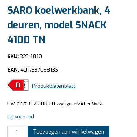
SARO koelwerkbank, 4
deuren, model SNACK
4100 TN
SKU:
323-1810
EAN:
4017337068135
Produktdatenblatt
Uw prijs:
€
2.000,00
zzgl. gesetzlicher MwSt.
Op voorraad
SARO
Toevoegen aan winkelwagen