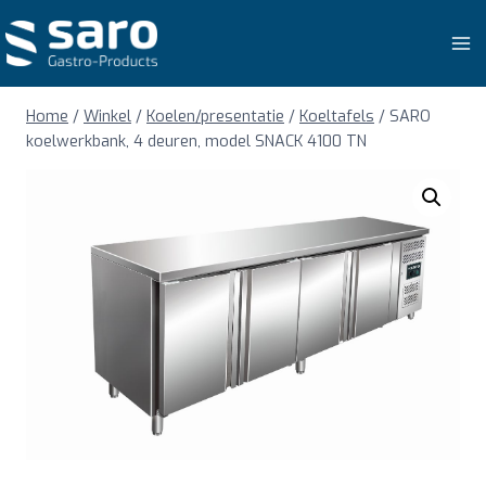
Doorgaan
naar
inhoud
Home
/
Winkel
/
Koelen/presentatie
/
Koeltafels
/
SARO
koelwerkbank, 4 deuren, model SNACK 4100 TN