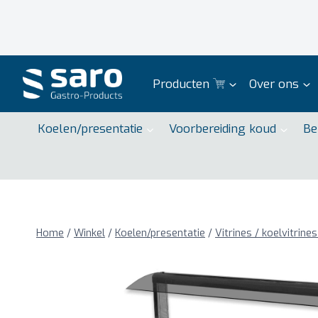
Doorgaan
naar
inhoud
Producten
Over ons
Koelen/presentatie
Voorbereiding koud
Be
Home
/
Winkel
/
Koelen/presentatie
/
Vitrines / koelvitrine