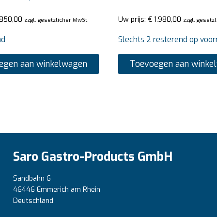
850,00
Uw prijs:
€
1.980,00
zzgl. gesetzlicher MwSt.
zzgl. gesetz
ad
Slechts 2 resterend op voor
egen aan winkelwagen
Toevoegen aan winke
Saro Gastro-Products GmbH
Sandbahn 6
46446 Emmerich am Rhein
Deutschland