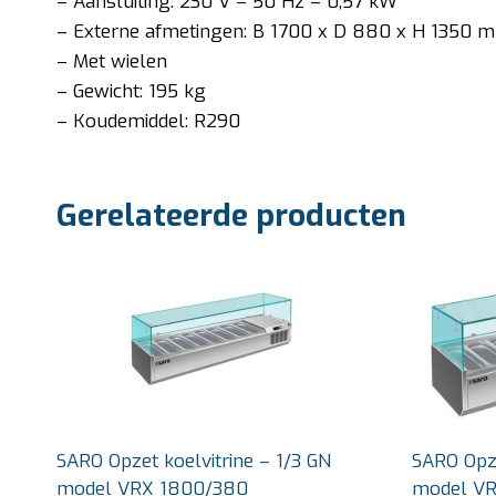
– Aansluiting: 230 V – 50 Hz – 0,57 kW
– Externe afmetingen: B 1700 x D 880 x H 1350 
– Met wielen
– Gewicht: 195 kg
– Koudemiddel: R290
Gerelateerde producten
SARO Opzet koelvitrine – 1/3 GN
SARO Opze
model VRX 1800/380
model V