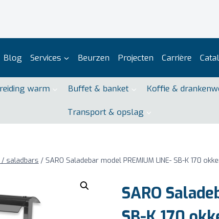
Blog
Services
Beurzen
Projecten
Carrière
Cata
reiding warm
Buffet & banket
Koffie & drankenw
Transport & opslag
s / saladbars
/
SARO Saladebar model PREMIUM LINE- SB-K 170 okk
SARO Salade
SB-K 170 okk