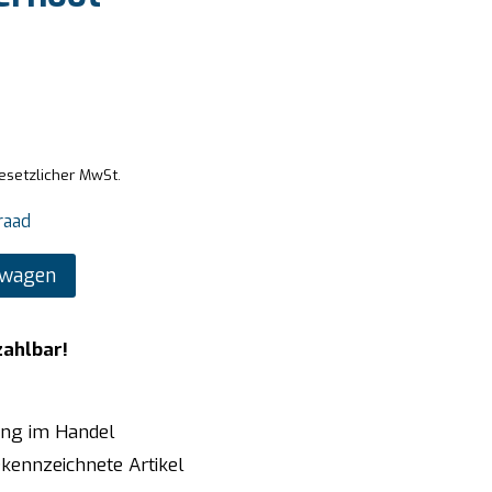
gesetzlicher MwSt.
raad
lwagen
zahlbar!
ung im Handel
kennzeichnete Artikel