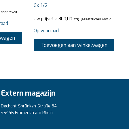
6x 1/2
licher MwSt.
Uw prijs:
€
2.800,00
zzgl. gesetzlicher MwSt.
raad
Op voorraad
lwagen
Toevoegen aan winkelwagen
Extern magazijn
Dechant-Sprünken-Straße 54
46446 Emmerich am Rhein