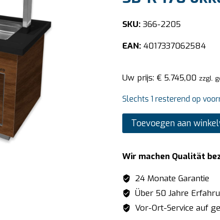
SKU:
366-2205
EAN:
4017337062584
Uw prijs:
€
5.745,00
zzgl. 
Slechts 1 resterend op voor
SARO
Toevoegen aan winke
Saladebar
model
Wir machen Qualität be
PREMIUM
LINE-
24 Monate Garantie
SB-
Über 50 Jahre Erfahr
K
Vor-Ort-Service auf ge
170