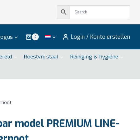
Login / Konto erstellen
logus
0
ereld
Roestvrij staal
Reiniging & hygiëne
ernoot
bar model PREMIUM LINE-
ernoot