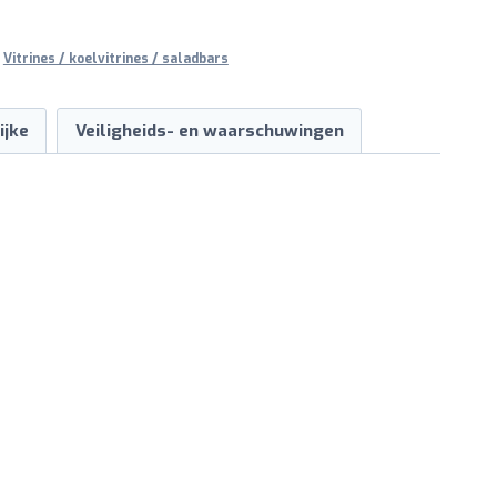
,
Vitrines / koelvitrines / saladbars
ijke
Veiligheids- en waarschuwingen