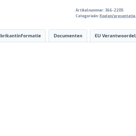
okkernoot
Artikelnummer:
366-2205
aantal
Categorieën:
Koelen/presentatie
brikantinformatie
Documenten
EU Verantwoordel