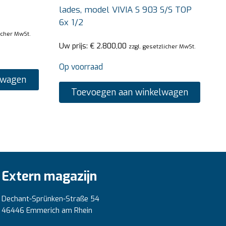
lades, model VIVIA S 903 S/S TOP
6x 1/2
licher MwSt.
Uw prijs:
€
2.800,00
zzgl. gesetzlicher MwSt.
Op voorraad
lwagen
Toevoegen aan winkelwagen
Extern magazijn
Dechant-Sprünken-Straße 54
46446 Emmerich am Rhein