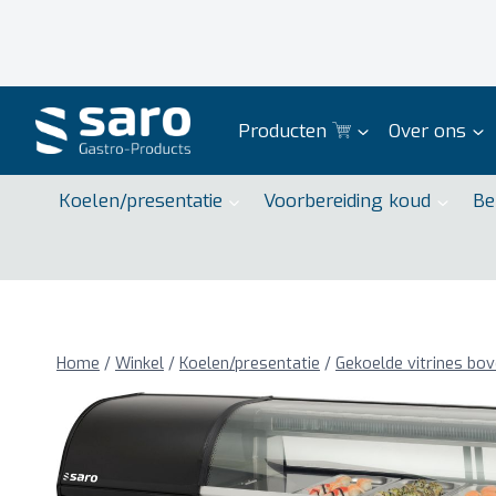
Doorgaan
naar
inhoud
Producten
Over ons
Koelen/presentatie
Voorbereiding koud
Be
Home
/
Winkel
/
Koelen/presentatie
/
Gekoelde vitrines bo