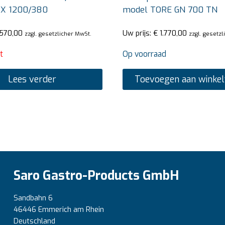
X 1200/380
model TORE GN 700 TN
570,00
Uw prijs:
€
1.770,00
zzgl. gesetzlicher MwSt.
zzgl. gesetz
t
Op voorraad
Lees verder
Toevoegen aan winke
Saro Gastro-Products GmbH
Sandbahn 6
46446 Emmerich am Rhein
Deutschland