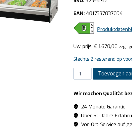
SKU:
323-3159
EAN:
4017337037094
Produktdatenbl
Uw prijs:
€
1.670,00
zzgl. 
Slechts 2 resterend op voo
SARO
Toevoegen aa
Sushivitrine
model
Wir machen Qualität be
SV
1800
24 Monate Garantie
aantal
Über 50 Jahre Erfahr
Vor-Ort-Service auf ge