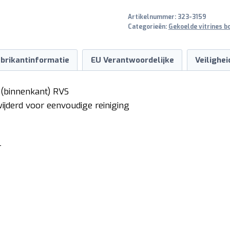
Artikelnummer:
323-3159
Categorieën:
Gekoelde vitrines b
brikantinformatie
EU Verantwoordelijke
Veilighe
; (binnenkant) RVS
ijderd voor eenvoudige reiniging
r