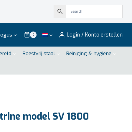
Login / Konto erstellen
logus
0
ereld
Roestvrij staal
Reiniging & hygiëne
trine model SV 1800