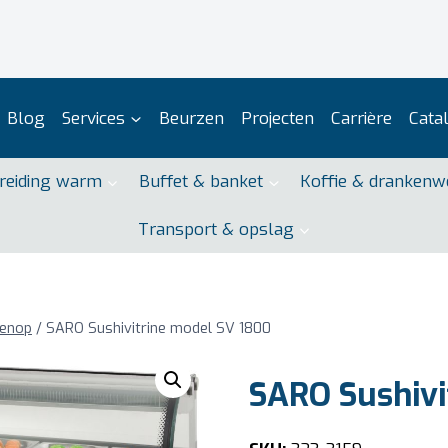
Blog
Services
Beurzen
Projecten
Carrière
Cata
reiding warm
Buffet & banket
Koffie & drankenw
Transport & opslag
venop
/
SARO Sushivitrine model SV 1800
SARO Sushivi