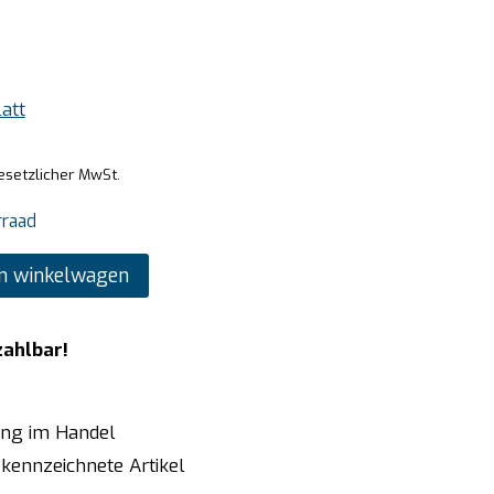
att
gesetzlicher MwSt.
rraad
n winkelwagen
zahlbar!
ung im Handel
kennzeichnete Artikel