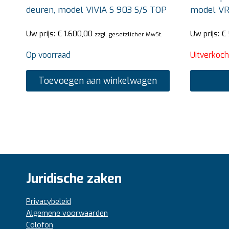
deuren, model VIVIA S 903 S/S TOP
model VR
Uw prijs:
€
1.600,00
Uw prijs:
€
zzgl. gesetzlicher MwSt.
Op voorraad
Uitverkoch
Toevoegen aan winkelwagen
Juridische zaken
Privacybeleid
Algemene voorwaarden
Colofon