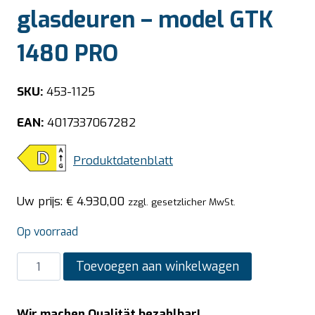
glasdeuren – model GTK
1480 PRO
SKU:
453-1125
EAN:
4017337067282
Produktdatenblatt
Uw prijs:
€
4.930,00
zzgl. gesetzlicher MwSt.
Op voorraad
SARO
Toevoegen aan winkelwagen
vrieskast
met
Wir machen Qualität bezahlbar!