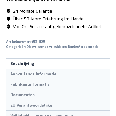
glasdeuren
-
24 Monate Garantie
model
Über 50 Jahre Erfahrung im Handel
GTK
Vor-Ort-Service auf gekennzeichnete Artikel
1480
PRO
Artikelnummer:
453-1125
aantal
Categorieën:
Diepvriezers / vrieskisten
,
Koelen/presentatie
Beschrijving
Aanvullende informatie
Fabrikantinformatie
Documenten
EU Verantwoordelijke
Veiligheids- en waarschuwingen