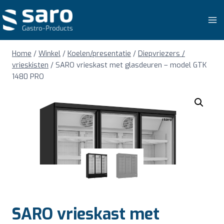
Doorgaan
naar
inhoud
Home
/
Winkel
/
Koelen/presentatie
/
Diepvriezers /
vrieskisten
/
SARO vrieskast met glasdeuren – model GTK
1480 PRO
SARO vrieskast met