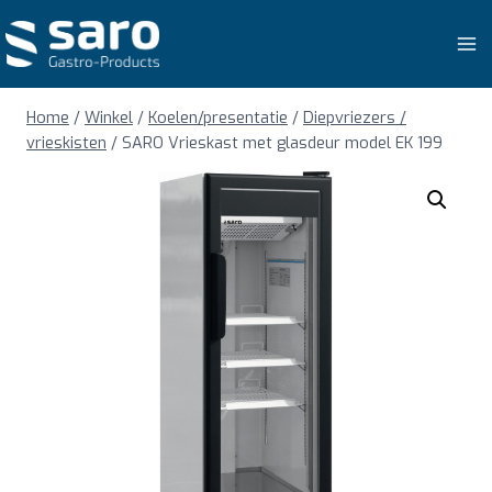
Doorgaan
naar
inhoud
Home
/
Winkel
/
Koelen/presentatie
/
Diepvriezers /
vrieskisten
/
SARO Vrieskast met glasdeur model EK 199