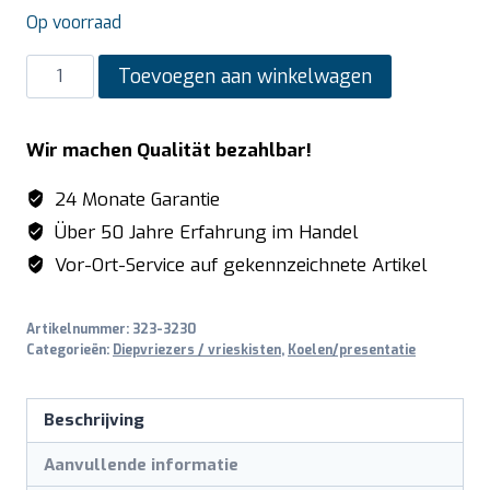
Op voorraad
SARO
Toevoegen aan winkelwagen
Vrieskast
met
Wir machen Qualität bezahlbar!
glasdeur
model
24 Monate Garantie
EK
Über 50 Jahre Erfahrung im Handel
199
Vor-Ort-Service auf gekennzeichnete Artikel
aantal
Artikelnummer:
323-3230
Categorieën:
Diepvriezers / vrieskisten
,
Koelen/presentatie
Beschrijving
Aanvullende informatie