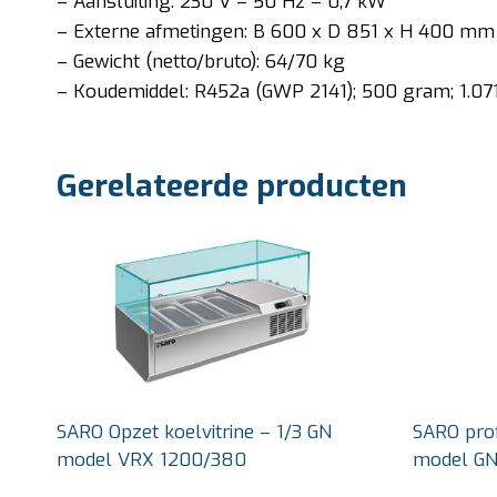
– Aansluiting: 230 V – 50 Hz – 0,7 kW
– Externe afmetingen: B 600 x D 851 x H 400 mm
– Gewicht (netto/bruto): 64/70 kg
– Koudemiddel: R452a (GWP 2141); 500 gram; 1.071
Gerelateerde producten
SARO Opzet koelvitrine – 1/3 GN
SARO prof
model VRX 1200/380
model GN