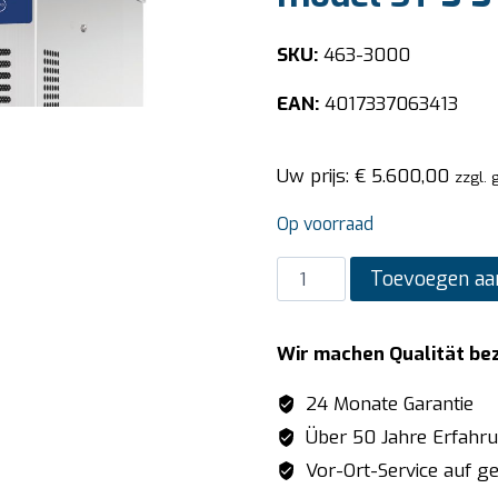
SKU:
463-3000
EAN:
4017337063413
Uw prijs:
€
5.600,00
zzgl. 
Op voorraad
SARO
Toevoegen aa
Blast
chiller
Wir machen Qualität be
/
Shock
24 Monate Garantie
freezer
Über 50 Jahre Erfahr
model
Vor-Ort-Service auf ge
ST