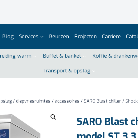
Blog
Services
Beurzen
Projecten
Carrière
Cata
reiding warm
Buffet & banket
Koffie & drankenw
Transport & opslag
pslag / diepvriesruimtes / accessoires
/
SARO Blast chiller / Shock
SARO Blast ch
model ST 3 3 