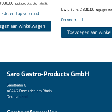
1.980,00
zzgl. gesetzlicher MwSt.
Uw prijs:
€
2.800,00
zzgl. geset
resterend op voorraad
Op voorraad
egen aan winkelwagen
Toevoegen aan winke
Saro Gastro-Products GmbH
Sandbahn 6
46446 Emmerich am Rhein
Deutschland