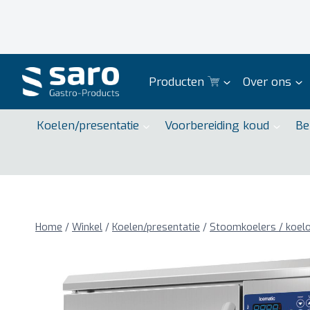
Doorgaan
naar
inhoud
Producten
Over ons
Koelen/presentatie
Voorbereiding koud
Be
Home
/
Winkel
/
Koelen/presentatie
/
Stoomkoelers / koelo