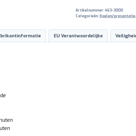
3
Artikelnummer:
463-3000
3
Categorieën:
Koelen/presentatie
x
1/1
brikantinformatie
EU Verantwoordelijke
Veilighe
GN
aantal
nde
inuten
nuten