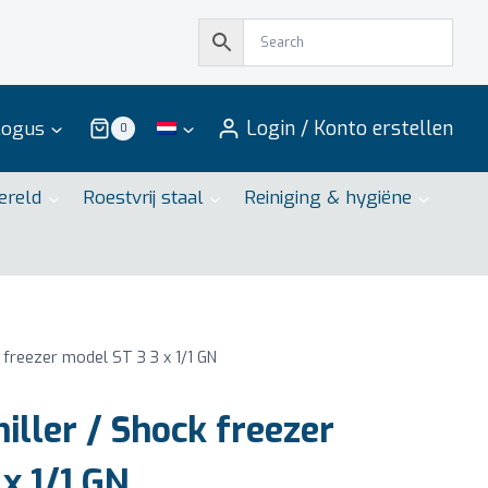
Login / Konto erstellen
logus
0
ereld
Roestvrij staal
Reiniging & hygiëne
 freezer model ST 3 3 x 1/1 GN
iller / Shock freezer
x 1/1 GN