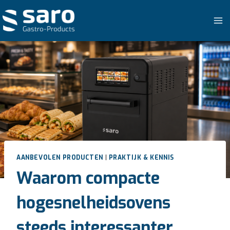
Doorgaan
naar
inhoud
AANBEVOLEN PRODUCTEN
|
PRAKTIJK & KENNIS
Waarom compacte
hogesnelheidsovens
steeds interessanter